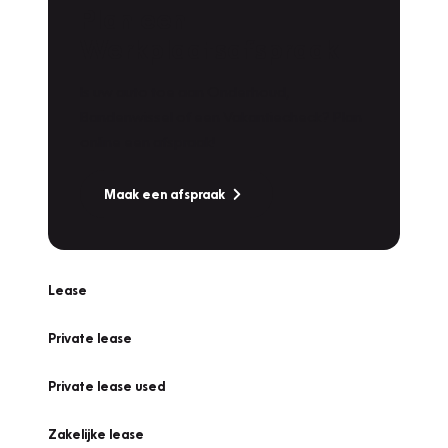
Plan een
Werkplaatsafspraak
Is uw auto toe aan Onderhoud,
Bandenwissel of een Vakantiecheck? Plan
online een afspraak!
Maak een afspraak
Lease
Private lease
Private lease used
Zakelijke lease