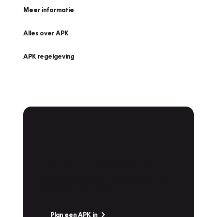
Meer informatie
Alles over APK
APK regelgeving
APK Keuring bij
Vakgarage!
Is het weer tijd voor de jaarlijkse APK? Ga
snel naar Vakgarage bij u in de buurt, en ga
zonder zorgen de weg op!
Plan een APK in