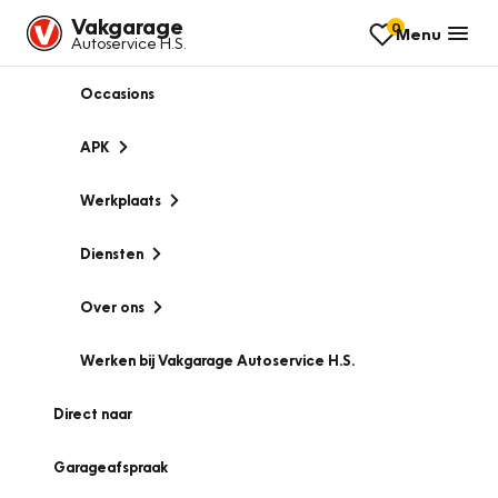
Vakgarage
0
Menu
Autoservice H.S.
Occasions
APK
Werkplaats
Diensten
Over ons
Werken bij Vakgarage Autoservice H.S.
Direct naar
Garageafspraak