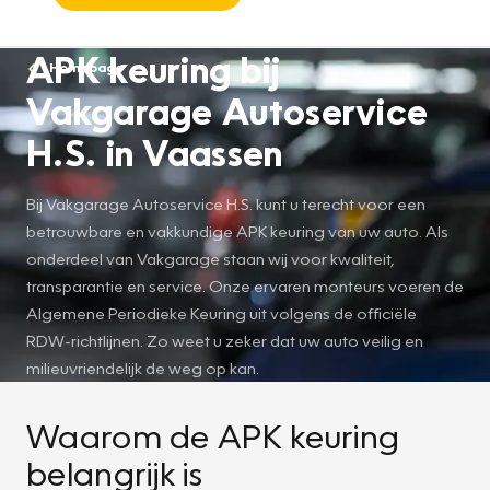
APK keuring bij
Homepage
Vakgarage Autoservice
H.S. in Vaassen
Bij Vakgarage Autoservice H.S. kunt u terecht voor een
betrouwbare en vakkundige APK keuring van uw auto. Als
onderdeel van Vakgarage staan wij voor kwaliteit,
transparantie en service. Onze ervaren monteurs voeren de
Algemene Periodieke Keuring uit volgens de officiële
RDW-richtlijnen. Zo weet u zeker dat uw auto veilig en
milieuvriendelijk de weg op kan.
Waarom de APK keuring
belangrijk is