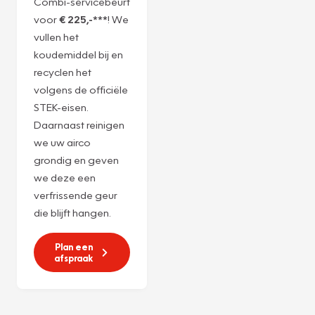
Servicebeurt
r1234yf
Ervaar de ultieme
verwennerij voor
uw airco met onze
Combi-servicebeurt
voor
€ 225,-***
! We
vullen het
koudemiddel bij en
recyclen het
volgens de officiële
STEK-eisen.
Daarnaast reinigen
we uw airco
grondig en geven