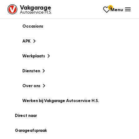
Vakgarage
0
Menu
Autoservice H.S.
Occasions
APK
Werkplaats
Diensten
Over ons
Werken bij Vakgarage Autoservice H.S.
Direct naar
Garageafspraak