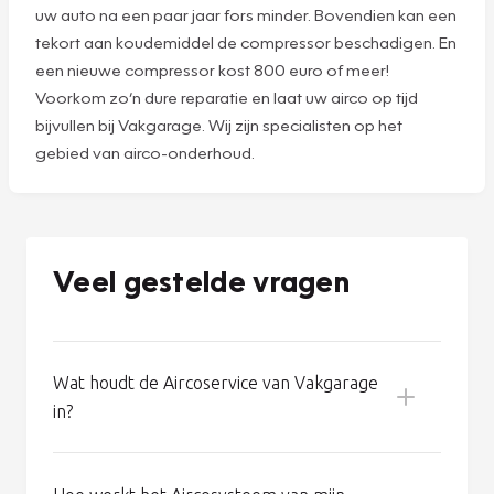
aircoservice werkt uw airco optimaal in elk seizoen,
zodat u altijd geniet van een heerlijk klimaat in uw auto.
Goed airco-onderhoud voorkomt problemen. Aan een
goed werkende airco raakt u zo gewend. En dan kunt u al
gauw denken dat het systeem helemaal geen
onderhoud nodig heeft. Maar niets is minder waar: zelfs
een goed werkende airco verliest 8% tot 10%
koudemiddel per jaar. En dus wordt de koelcapaciteit van
uw auto na een paar jaar fors minder. Bovendien kan een
tekort aan koudemiddel de compressor beschadigen. En
een nieuwe compressor kost 800 euro of meer!
Voorkom zo’n dure reparatie en laat uw airco op tijd
bijvullen bij Vakgarage. Wij zijn specialisten op het
gebied van airco-onderhoud.