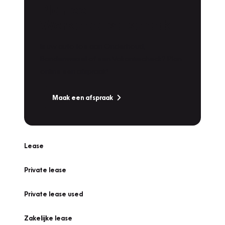
Plan een
Werkplaatsafspraak
Is uw auto toe aan Onderhoud,
Bandenwissel of een Vakantiecheck? Plan
online een afspraak!
Maak een afspraak
Lease
Private lease
Private lease used
Zakelijke lease