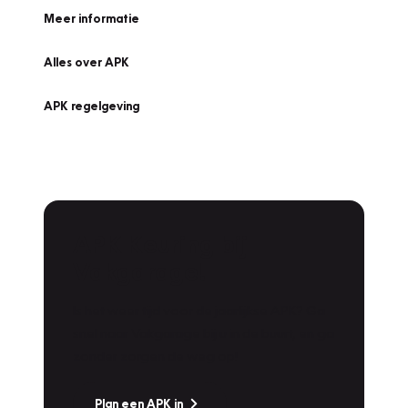
Meer informatie
Alles over APK
APK regelgeving
APK Keuring bij
Vakgarage!
Is het weer tijd voor de jaarlijkse APK? Ga
snel naar Vakgarage bij u in de buurt, en ga
zonder zorgen de weg op!
Plan een APK in