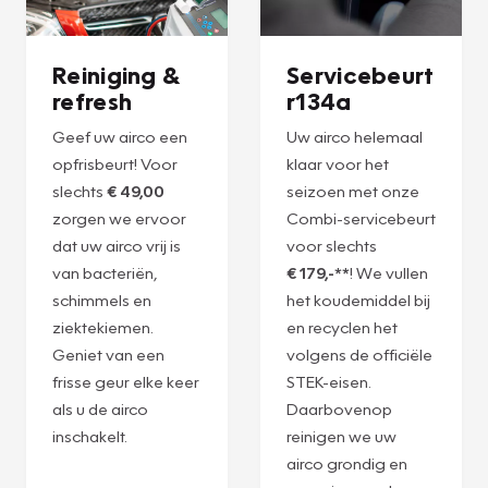
Reiniging &
Servicebeurt
refresh
r134a
Geef uw airco een
Uw airco helemaal
opfrisbeurt! Voor
klaar voor het
slechts
€ 49,00
seizoen met onze
zorgen we ervoor
Combi-servicebeurt
dat uw airco vrij is
voor slechts
van bacteriën,
€ 179,-**
! We vullen
schimmels en
het koudemiddel bij
ziektekiemen.
en recyclen het
Geniet van een
volgens de officiële
frisse geur elke keer
STEK-eisen.
als u de airco
Daarbovenop
inschakelt.
reinigen we uw
airco grondig en