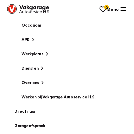
Vakgarage
0
Menu
Autoservice H.S.
Occasions
APK
Werkplaats
Diensten
Over ons
Werken bij Vakgarage Autoservice H.S.
Direct naar
Garageafspraak