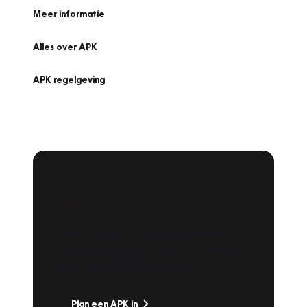
Meer informatie
Alles over APK
APK regelgeving
APK Keuring bij
Vakgarage!
Is het weer tijd voor de jaarlijkse APK? Ga
snel naar Vakgarage bij u in de buurt, en ga
zonder zorgen de weg op!
Plan een APK in