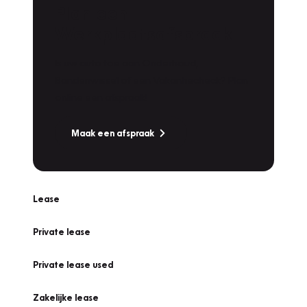
Plan een
Werkplaatsafspraak
Is uw auto toe aan Onderhoud,
Bandenwissel of een Vakantiecheck? Plan
online een afspraak!
Maak een afspraak
Lease
Private lease
Private lease used
Zakelijke lease