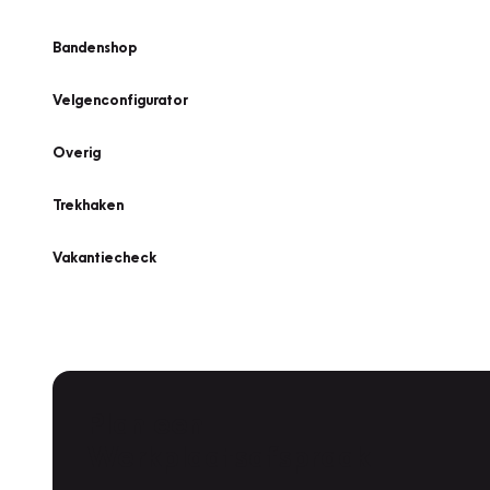
Bandenshop
Velgenconfigurator
Overig
Trekhaken
Vakantiecheck
Plan een
Werkplaatsafspraak