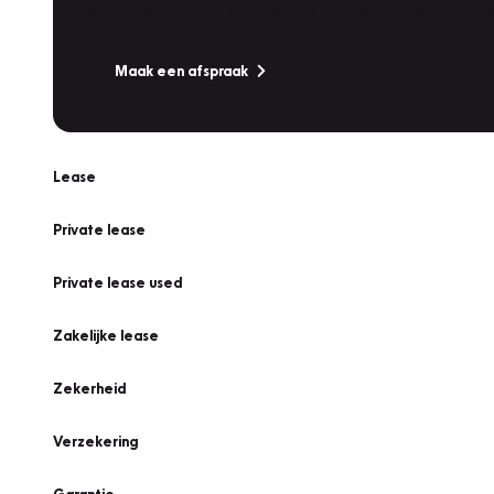
Is uw auto toe aan Onderhoud, Bandenwissel of een Va
Maak een afspraak
Lease
Private lease
Private lease used
Zakelijke lease
Zekerheid
Verzekering