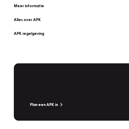
Meer informatie
Alles over APK
APK regelgeving
APK Keuring bij Vakgarage!
Is het weer tijd voor de jaarlijkse APK? Ga snel naar V
Plan een APK in